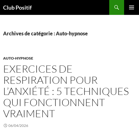
Aller
Recherche
Club Positif
au
MENU
contenu
PRINCI
Archives de catégorie : Auto-hypnose
AUTO-HYPNOSE
EXERCICES DE
RESPIRATION POUR
L’ANXIÉTÉ : 5 TECHNIQUES
QUI FONCTIONNENT
VRAIMENT
06/04/2026