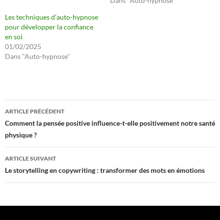
Dans "Auto-hypnose"
Les techniques d’auto-hypnose
pour développer la confiance
en soi
01/02/2025
Dans "Auto-hypnose"
Navigation
ARTICLE PRÉCÉDENT
des
Comment la pensée positive influence-t-elle positivement notre santé
physique ?
articles
ARTICLE SUIVANT
Le storytelling en copywriting : transformer des mots en émotions