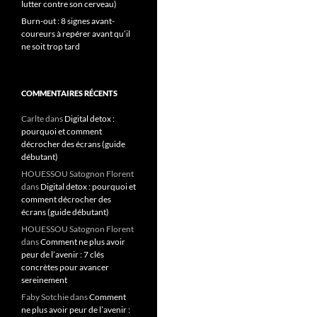
lutter contre son cerveau)
Burn-out : 8 signes avant-
coureurs à repérer avant qu’il
ne soit trop tard
COMMENTAIRES RÉCENTS
Carlte
dans
Digital detox :
pourquoi et comment
décrocher des écrans (guide
débutant)
HOUESSOU Satognon Florent
dans
Digital detox : pourquoi et
comment décrocher des
écrans (guide débutant)
HOUESSOU Satognon Florent
dans
Comment ne plus avoir
peur de l’avenir : 7 clés
concrètes pour avancer
sereinement
Faby Sotchie
dans
Comment
ne plus avoir peur de l’avenir :