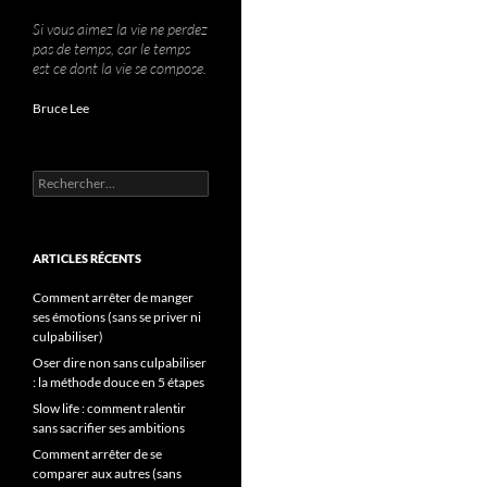
Si vous aimez la vie ne perdez
pas de temps, car le temps
est ce dont la vie se compose.
Bruce Lee
Rechercher :
ARTICLES RÉCENTS
Comment arrêter de manger
ses émotions (sans se priver ni
culpabiliser)
Oser dire non sans culpabiliser
: la méthode douce en 5 étapes
Slow life : comment ralentir
sans sacrifier ses ambitions
Comment arrêter de se
comparer aux autres (sans