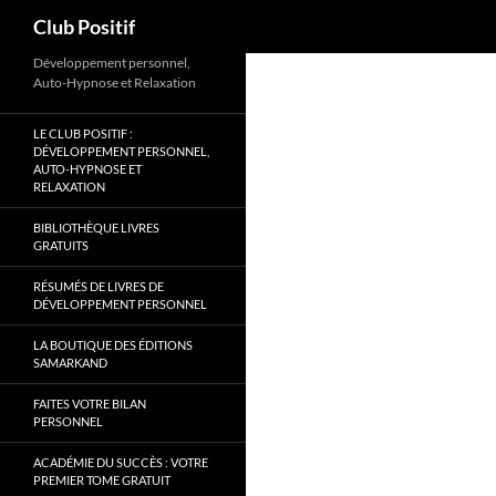
Recherche
Club Positif
Aller
Développement personnel,
Auto-Hypnose et Relaxation
au
contenu
LE CLUB POSITIF :
DÉVELOPPEMENT PERSONNEL,
AUTO-HYPNOSE ET
RELAXATION
BIBLIOTHÈQUE LIVRES
GRATUITS
RÉSUMÉS DE LIVRES DE
DÉVELOPPEMENT PERSONNEL
LA BOUTIQUE DES ÉDITIONS
SAMARKAND
FAITES VOTRE BILAN
PERSONNEL
ACADÉMIE DU SUCCÈS : VOTRE
PREMIER TOME GRATUIT