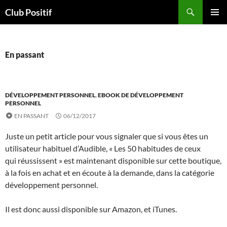
Aller
Recherche
Club Positif
au
MENU
contenu
PRINCI
En passant
DÉVELOPPEMENT PERSONNEL
,
EBOOK DE DÉVELOPPEMENT
PERSONNEL
EN PASSANT
06/12/2017
Juste un petit article pour vous signaler que si vous êtes un
utilisateur habituel d’Audible, « Les 50 habitudes de ceux
qui réussissent » est maintenant disponible sur cette boutique,
à la fois en achat et en écoute à la demande, dans la catégorie
développement personnel.
Il est donc aussi disponible sur Amazon, et iTunes.