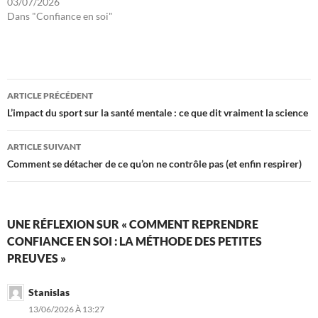
03/07/2026
Dans "Confiance en soi"
Navigation
ARTICLE PRÉCÉDENT
des
L’impact du sport sur la santé mentale : ce que dit vraiment la science
articles
ARTICLE SUIVANT
Comment se détacher de ce qu’on ne contrôle pas (et enfin respirer)
UNE RÉFLEXION SUR « COMMENT REPRENDRE
CONFIANCE EN SOI : LA MÉTHODE DES PETITES
PREUVES »
Stanislas
13/06/2026 À 13:27