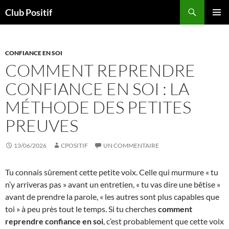
Aller
Recherche
Club Positif
au
MENU
contenu
PRINCI
CONFIANCE EN SOI
COMMENT REPRENDRE
CONFIANCE EN SOI : LA
MÉTHODE DES PETITES
PREUVES
13/06/2026
CPOSITIF
UN COMMENTAIRE
Tu connais sûrement cette petite voix. Celle qui murmure « tu
n’y arriveras pas » avant un entretien, « tu vas dire une bêtise »
avant de prendre la parole, « les autres sont plus capables que
toi » à peu près tout le temps. Si tu cherches
comment
reprendre confiance en soi
, c’est probablement que cette voix