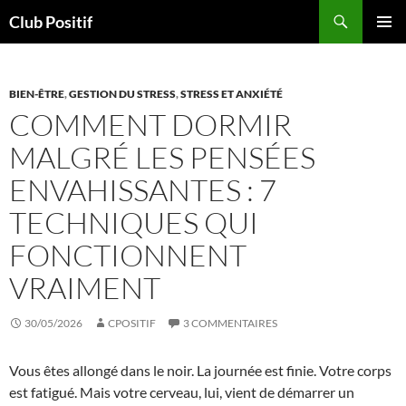
Aller
Recherche
Club Positif
au
MENU
contenu
PRINCI
BIEN-ÊTRE
,
GESTION DU STRESS
,
STRESS ET ANXIÉTÉ
COMMENT DORMIR
MALGRÉ LES PENSÉES
ENVAHISSANTES : 7
TECHNIQUES QUI
FONCTIONNENT
VRAIMENT
30/05/2026
CPOSITIF
3 COMMENTAIRES
Vous êtes allongé dans le noir. La journée est finie. Votre corps
est fatigué. Mais votre cerveau, lui, vient de démarrer un