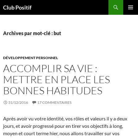
Aller
Recherche
Club Positif
au
MENU
contenu
PRINCI
Archives par mot-clé : but
DÉVELOPPEMENT PERSONNEL
ACCOMPLIR SA VIE :
METTRE EN PLACE LES
BONNES HABITUDES
31/12/2016
17 COMMENTAIRES
Après avoir vu votre identité, vos rôles et valeurs il y a deux
jours, et avoir progressé pour en tirer vos objectifs à long,
moyen et court terme hier, nous allons travailler sur vos