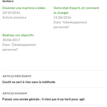
Similaire
Devenez une machine à idées
Votre état d’esprit, et comment
20/10/2016
le changer
Article similaire
21/06/2016
Dans "Développement
personnel"
Réalisez vos objectifs
30/06/2017
Dans "Développement
personnel"
Navigation
ARTICLE PRÉCÉDENT
des
L’outil ne sert à rien sans la méthode
articles
ARTICLE SUIVANT
Passez une année géniale : il n’est pas trop tard pour agir