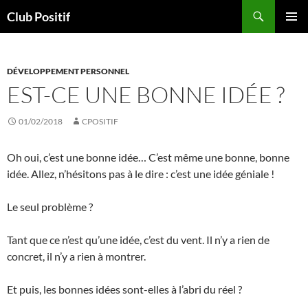
Aller
Recherche
Club Positif
au
MENU
contenu
PRINCI
DÉVELOPPEMENT PERSONNEL
EST-CE UNE BONNE IDÉE ?
01/02/2018
CPOSITIF
Oh oui, c’est une bonne idée… C’est même une bonne, bonne
idée. Allez, n’hésitons pas à le dire : c’est une idée géniale !
Le seul problème ?
Tant que ce n’est qu’une idée, c’est du vent. Il n’y a rien de
concret, il n’y a rien à montrer.
Et puis, les bonnes idées sont-elles à l’abri du réel ?