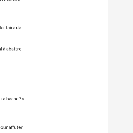
,
er faire de
al à abattre
 ta hache ? »
our affuter