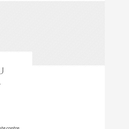
U
R
ste contre