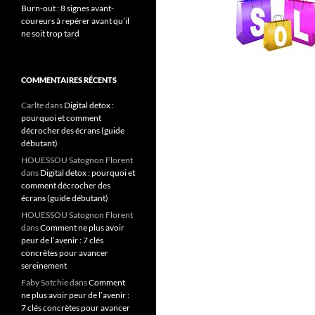
Burn-out : 8 signes avant-
coureurs à repérer avant qu’il
ne soit trop tard
COMMENTAIRES RÉCENTS
Carlte
dans
Digital detox :
pourquoi et comment
décrocher des écrans (guide
débutant)
HOUESSOU Satognon Florent
dans
Digital detox : pourquoi et
comment décrocher des
écrans (guide débutant)
HOUESSOU Satognon Florent
dans
Comment ne plus avoir
peur de l’avenir : 7 clés
concrètes pour avancer
sereinement
Faby Sotchie
dans
Comment
ne plus avoir peur de l’avenir :
7 clés concrètes pour avancer