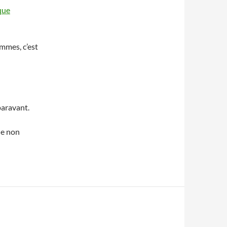
que
ammes, c’est
paravant.
de non