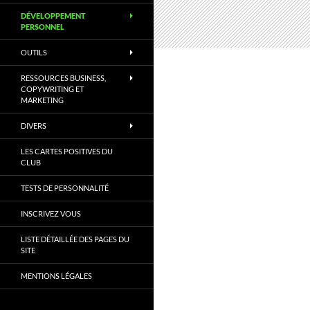
DÉVELOPPEMENT
PERSONNEL
OUTILS
RESSOURCES BUSINESS,
COPYWRITING ET
MARKETING
DIVERS
LES CARTES POSITIVES DU
CLUB
TESTS DE PERSONNALITÉ
INSCRIVEZ VOUS
LISTE DÉTAILLÉE DES PAGES DU
SITE
MENTIONS LÉGALES