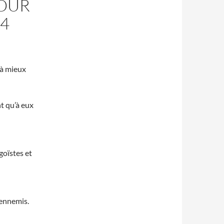
OUR
14
 à mieux
nt qu’à eux
goïstes et
 ennemis.