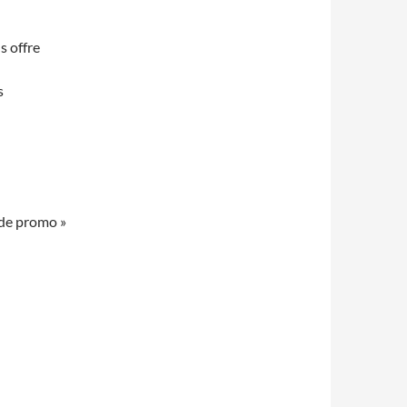
s offre
s
ode promo »