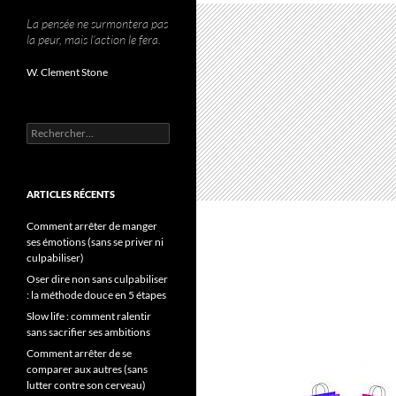
La pensée ne surmontera pas
la peur, mais l’action le fera.
W. Clement Stone
Rechercher :
ARTICLES RÉCENTS
Comment arrêter de manger
ses émotions (sans se priver ni
culpabiliser)
Oser dire non sans culpabiliser
: la méthode douce en 5 étapes
Slow life : comment ralentir
sans sacrifier ses ambitions
Comment arrêter de se
comparer aux autres (sans
lutter contre son cerveau)