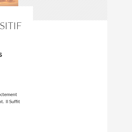
SITIF
s
rectement
 Il Suffit