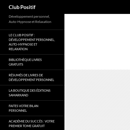
Recherche
Club Positif
Aller
Développement personnel,
Auto-Hypnose et Relaxation
au
contenu
LE CLUB POSITIF :
DÉVELOPPEMENT PERSONNEL,
AUTO-HYPNOSE ET
RELAXATION
BIBLIOTHÈQUE LIVRES
GRATUITS
RÉSUMÉS DE LIVRES DE
DÉVELOPPEMENT PERSONNEL
LA BOUTIQUE DES ÉDITIONS
SAMARKAND
FAITES VOTRE BILAN
PERSONNEL
ACADÉMIE DU SUCCÈS : VOTRE
PREMIER TOME GRATUIT