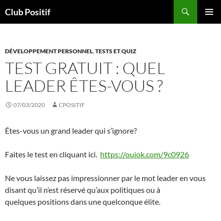
Aller
Recherche
Club Positif
au
MENU
contenu
PRINCI
DÉVELOPPEMENT PERSONNEL
,
TESTS ET QUIZ
TEST GRATUIT : QUEL
LEADER ÊTES-VOUS ?
07/03/2020
CPOSITIF
Êtes-vous un grand leader qui s’ignore?
Faites le test en cliquant ici.
https://ouiok.com/9c0926
Ne vous laissez pas impressionner par le mot leader en vous
disant qu’il n’est réservé qu’aux politiques ou à
quelques positions dans une quelconque élite.