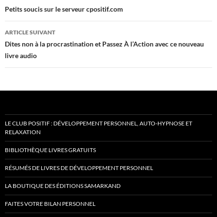
des
Petits soucis sur le serveur cpositif.com
articles
ARTICLE SUIVANT
Dites non à la procrastination et Passez À l’Action avec ce nouveau
livre audio
LE CLUB POSITIF : DÉVELOPPEMENT PERSONNEL, AUTO-HYPNOSE ET
RELAXATION
BIBLIOTHÈQUE LIVRES GRATUITS
RÉSUMÉS DE LIVRES DE DÉVELOPPEMENT PERSONNEL
LA BOUTIQUE DES ÉDITIONS SAMARKAND
FAITES VOTRE BILAN PERSONNEL