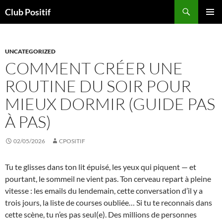
Aller
Recherche
Club Positif
au
MENU
contenu
PRINCI
UNCATEGORIZED
COMMENT CRÉER UNE
ROUTINE DU SOIR POUR
MIEUX DORMIR (GUIDE PAS
À PAS)
02/05/2026
CPOSITIF
Tu te glisses dans ton lit épuisé, les yeux qui piquent — et
pourtant, le sommeil ne vient pas. Ton cerveau repart à pleine
vitesse : les emails du lendemain, cette conversation d’il y a
trois jours, la liste de courses oubliée… Si tu te reconnais dans
cette scène, tu n’es pas seul(e). Des millions de personnes