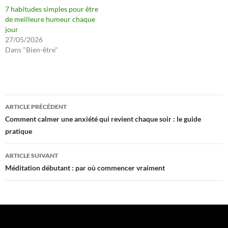
7 habitudes simples pour être
de meilleure humeur chaque
jour
27/05/2026
Dans "Bien-être"
Navigation
ARTICLE PRÉCÉDENT
des
Comment calmer une anxiété qui revient chaque soir : le guide
pratique
articles
ARTICLE SUIVANT
Méditation débutant : par où commencer vraiment