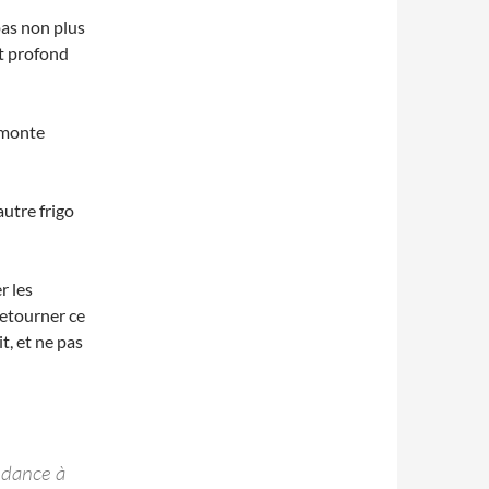
pas non plus
ent profond
 monte
 autre frigo
r les
 retourner ce
t, et ne pas
ndance à