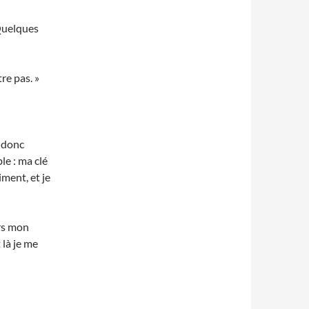
 Quelques
re pas. »
e donc
le : ma clé
iment, et je
ors mon
 là je me