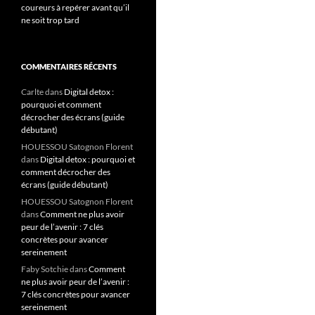
coureurs à repérer avant qu’il
ne soit trop tard
COMMENTAIRES RÉCENTS
Carlte
dans
Digital detox :
pourquoi et comment
décrocher des écrans (guide
débutant)
HOUESSOU Satognon Florent
dans
Digital detox : pourquoi et
comment décrocher des
écrans (guide débutant)
HOUESSOU Satognon Florent
dans
Comment ne plus avoir
peur de l’avenir : 7 clés
concrètes pour avancer
sereinement
Faby Sotchie
dans
Comment
ne plus avoir peur de l’avenir :
7 clés concrètes pour avancer
sereinement