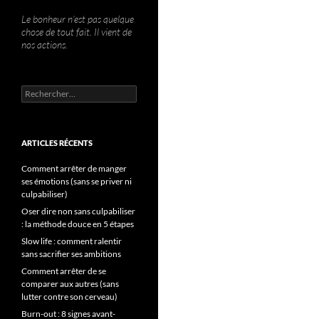
Le bonheur n’est pas quelque
chose de tout fait. Il vient de
nos actions.
Rechercher :
ARTICLES RÉCENTS
Comment arrêter de manger
ses émotions (sans se priver ni
culpabiliser)
Oser dire non sans culpabiliser
: la méthode douce en 5 étapes
Slow life : comment ralentir
sans sacrifier ses ambitions
Comment arrêter de se
comparer aux autres (sans
lutter contre son cerveau)
Burn-out : 8 signes avant-