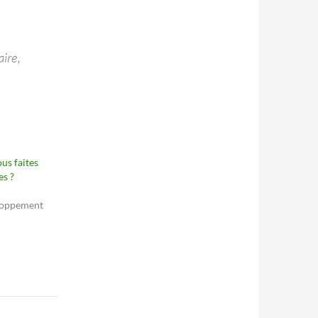
aire,
us faites
es ?
loppement