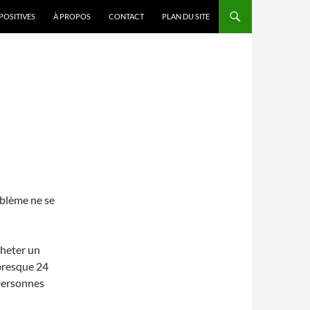
POSITIVES
À PROPOS
CONTACT
PLAN DU SITE
roblème ne se
cheter un
 presque 24
 personnes