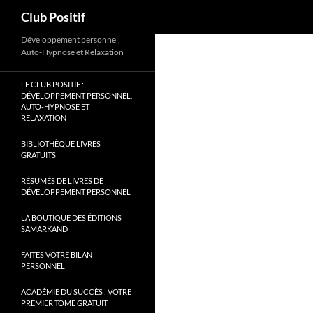
Recherche
Club Positif
Aller
Développement personnel,
Auto-Hypnose et Relaxation
au
contenu
LE CLUB POSITIF :
DÉVELOPPEMENT PERSONNEL,
AUTO-HYPNOSE ET
RELAXATION
BIBLIOTHÈQUE LIVRES
GRATUITS
RÉSUMÉS DE LIVRES DE
DÉVELOPPEMENT PERSONNEL
LA BOUTIQUE DES ÉDITIONS
SAMARKAND
FAITES VOTRE BILAN
PERSONNEL
ACADÉMIE DU SUCCÈS : VOTRE
PREMIER TOME GRATUIT