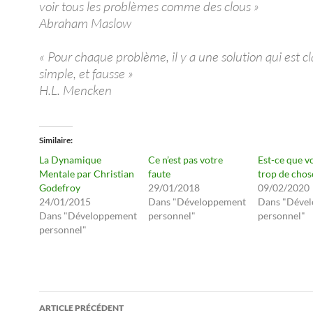
voir tous les problèmes comme des clous »
Abraham Maslow
« Pour chaque problème, il y a une solution qui est cl
simple, et fausse »
H.L. Mencken
Similaire
La Dynamique
Ce n’est pas votre
Est-ce que vo
Mentale par Christian
faute
trop de chos
Godefroy
29/01/2018
09/02/2020
24/01/2015
Dans "Développement
Dans "Déve
Dans "Développement
personnel"
personnel"
personnel"
Navigation
ARTICLE PRÉCÉDENT