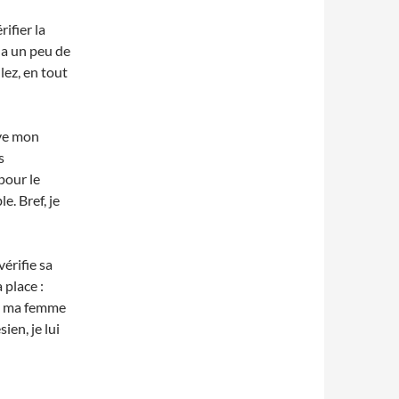
ifier la
 a un peu de
llez, en tout
uve mon
s
 pour le
e. Bref, je
érifie sa
 place :
Et ma femme
ien, je lui