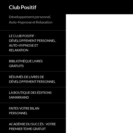
Recherche
Club Positif
Aller
Développement personnel,
Auto-Hypnose et Relaxation
au
contenu
LE CLUB POSITIF :
DÉVELOPPEMENT PERSONNEL,
AUTO-HYPNOSE ET
RELAXATION
BIBLIOTHÈQUE LIVRES
GRATUITS
RÉSUMÉS DE LIVRES DE
DÉVELOPPEMENT PERSONNEL
LA BOUTIQUE DES ÉDITIONS
SAMARKAND
FAITES VOTRE BILAN
PERSONNEL
ACADÉMIE DU SUCCÈS : VOTRE
PREMIER TOME GRATUIT