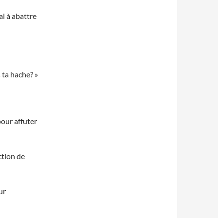
al à abattre
 ta hache? »
our affuter
ction de
ur