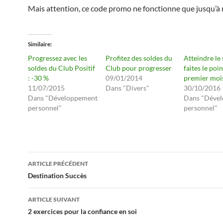
Mais attention, ce code promo ne fonctionne que jusqu’à 
Similaire
Progressez avec les
Profitez des soldes du
Atteindre le 
soldes du Club Positif
Club pour progresser
faites le poin
: -30 %
09/01/2014
premier moi
11/07/2015
Dans "Divers"
30/10/2016
Dans "Développement
Dans "Déve
personnel"
personnel"
Navigation
ARTICLE PRÉCÉDENT
des
Destination Succès
articles
ARTICLE SUIVANT
2 exercices pour la confiance en soi