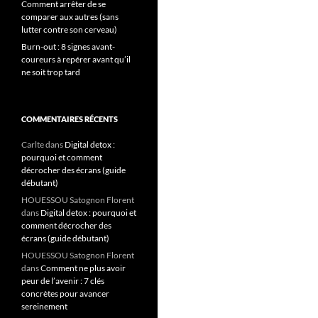
Comment arrêter de se
comparer aux autres (sans
lutter contre son cerveau)
Burn-out : 8 signes avant-
coureurs à repérer avant qu’il
ne soit trop tard
COMMENTAIRES RÉCENTS
Carlte
dans
Digital detox :
pourquoi et comment
décrocher des écrans (guide
débutant)
HOUESSOU Satognon Florent
dans
Digital detox : pourquoi et
comment décrocher des
écrans (guide débutant)
HOUESSOU Satognon Florent
dans
Comment ne plus avoir
peur de l’avenir : 7 clés
concrètes pour avancer
sereinement