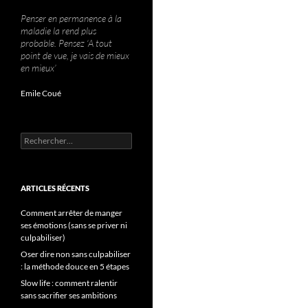
Penser en permanence à la
maladie la rend plus
probable. Pensez ‘A tout
point de vue, je vais de mieux
en mieux’
Emile Coué
Rechercher :
ARTICLES RÉCENTS
Comment arrêter de manger
ses émotions (sans se priver ni
culpabiliser)
Oser dire non sans culpabiliser
: la méthode douce en 5 étapes
Slow life : comment ralentir
sans sacrifier ses ambitions