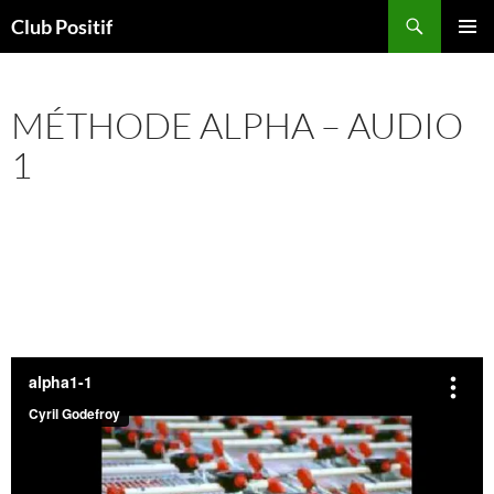
Aller
Recherche
Club Positif
au
MENU
contenu
PRINCI
MÉTHODE ALPHA – AUDIO
1