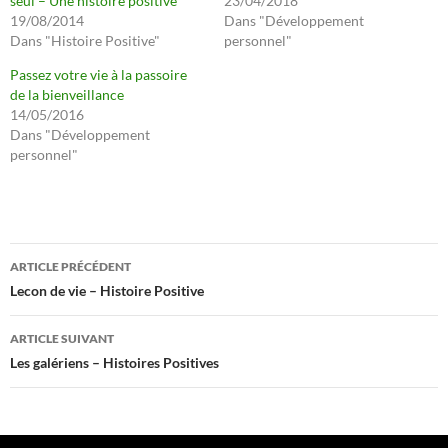
seul – Une histoire positive
23/04/2018
19/08/2014
Dans "Développement
Dans "Histoire Positive"
personnel"
Passez votre vie à la passoire
de la bienveillance
14/05/2016
Dans "Développement
personnel"
Navigation
ARTICLE PRÉCÉDENT
des
Lecon de vie – Histoire Positive
articles
ARTICLE SUIVANT
Les galériens – Histoires Positives