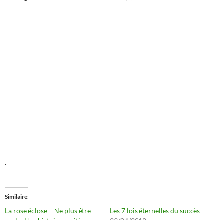
.
Similaire
La rose éclose – Ne plus être
Les 7 lois éternelles du succès