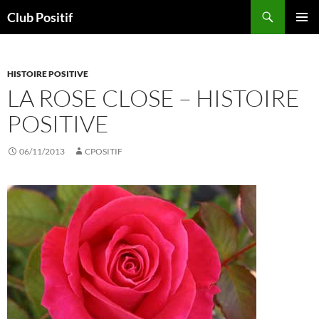
Aller
Recherche
Club Positif
au
MENU
contenu
PRINCI
HISTOIRE POSITIVE
LA ROSE CLOSE – HISTOIRE
POSITIVE
06/11/2013
CPOSITIF