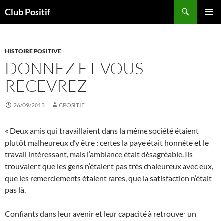
Aller
Recherche
Club Positif
au
MENU
contenu
PRINCI
HISTOIRE POSITIVE
DONNEZ ET VOUS
RECEVREZ
26/09/2013
CPOSITIF
« Deux amis qui travaillaient dans la même société étaient
plutôt malheureux d’y être : certes la paye était honnête et le
travail intéressant, mais l’ambiance était désagréable. Ils
trouvaient que les gens n’étaient pas très chaleureux avec eux,
que les remerciements étaient rares, que la satisfaction n’était
pas là.
Confiants dans leur avenir et leur capacité à retrouver un