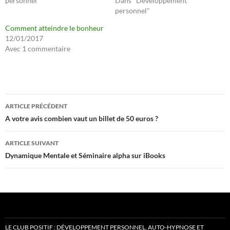
personnel"
Dans "Développement
personnel"
Comment atteindre le bonheur
12/01/2017
Avec 1 commentaire
Navigation
ARTICLE PRÉCÉDENT
des
A votre avis combien vaut un billet de 50 euros ?
articles
ARTICLE SUIVANT
Dynamique Mentale et Séminaire alpha sur iBooks
LE CLUB POSITIF : DÉVELOPPEMENT PERSONNEL, AUTO-HYPNOSE ET