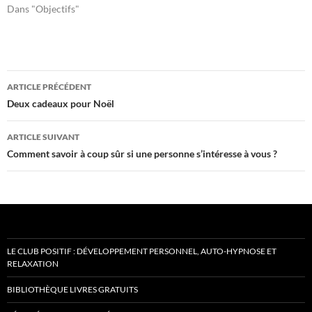
Dans "Objectifs"
Navigation
ARTICLE PRÉCÉDENT
des
Deux cadeaux pour Noël
articles
ARTICLE SUIVANT
Comment savoir à coup sûr si une personne s’intéresse à vous ?
LE CLUB POSITIF : DÉVELOPPEMENT PERSONNEL, AUTO-HYPNOSE ET
RELAXATION
BIBLIOTHÈQUE LIVRES GRATUITS