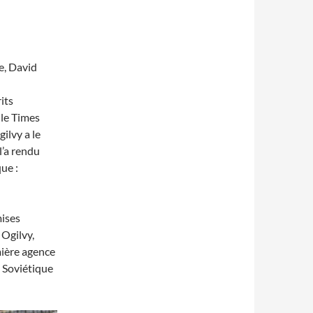
e, David
its
 le Times
ilvy a le
l’a rendu
ue :
mises
 Ogilvy,
mière agence
n Soviétique