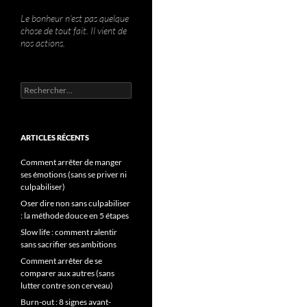
Le bonheur n’est pas quelque
chose de tout fait. Il vient de
nos actions.
Rechercher :
ARTICLES RÉCENTS
Comment arrêter de manger
ses émotions (sans se priver ni
culpabiliser)
Oser dire non sans culpabiliser
: la méthode douce en 5 étapes
Slow life : comment ralentir
sans sacrifier ses ambitions
Comment arrêter de se
comparer aux autres (sans
lutter contre son cerveau)
Burn-out : 8 signes avant-