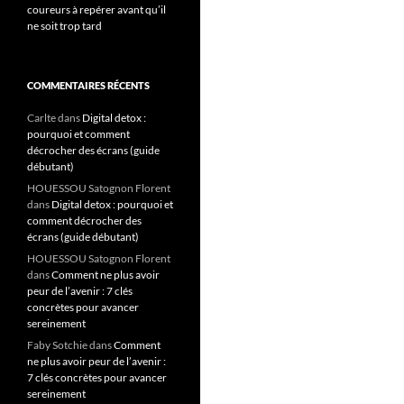
coureurs à repérer avant qu’il
ne soit trop tard
COMMENTAIRES RÉCENTS
Carlte
dans
Digital detox :
pourquoi et comment
décrocher des écrans (guide
débutant)
HOUESSOU Satognon Florent
dans
Digital detox : pourquoi et
comment décrocher des
écrans (guide débutant)
HOUESSOU Satognon Florent
dans
Comment ne plus avoir
peur de l’avenir : 7 clés
concrètes pour avancer
sereinement
Faby Sotchie
dans
Comment
ne plus avoir peur de l’avenir :
7 clés concrètes pour avancer
sereinement