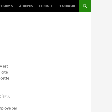
POSITIVES
À PROPOS
CONTACT
PLAN DU SITE
y est
icité
 cette
ier ».
mployé par