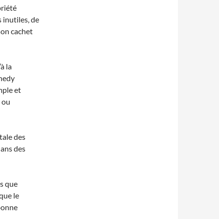
briété
 inutiles, de
 son cachet
à la
nnedy
mple et
t ou
tale des
dans des
es que
que le
bonne