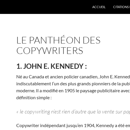
ACCUEIL
CITATIONS 
LE PANTHÉON DES
COPYWRITERS
1. JOHN E. KENNEDY :
Né au Canada et ancien policier canadien, John E. Kenned
indiscutablement l’un des plus grands pionniers de la publ
moderne. Il a modifié en 1905 le paysage publicitaire avec
définition simple :
« le copywriting n’est rien d’autre que la vente sur pap
Copywriter indépendant jusqu’en 1904, Kennedy a été e