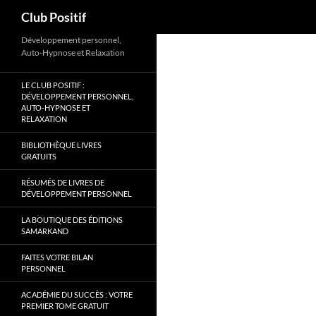
Recherche
Club Positif
Aller
Développement personnel,
Auto-Hypnose et Relaxation
au
contenu
LE CLUB POSITIF :
DÉVELOPPEMENT PERSONNEL,
AUTO-HYPNOSE ET
RELAXATION
BIBLIOTHÈQUE LIVRES
GRATUITS
RÉSUMÉS DE LIVRES DE
DÉVELOPPEMENT PERSONNEL
LA BOUTIQUE DES ÉDITIONS
SAMARKAND
FAITES VOTRE BILAN
PERSONNEL
ACADÉMIE DU SUCCÈS : VOTRE
PREMIER TOME GRATUIT