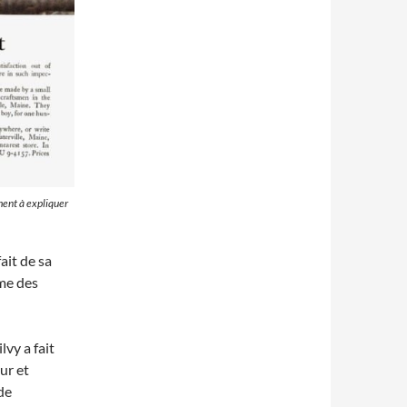
ment à expliquer
ait de sa
ème des
lvy a fait
ur et
de