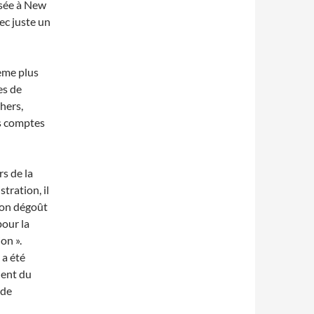
asée à New
ec juste un
ième plus
es de
thers,
s comptes
rs de la
tration, il
son dégoût
pour la
on ».
 a été
dent du
 de