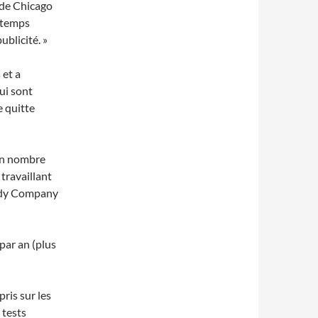
 de Chicago
e temps
ublicité. »
 et a
ui sont
e quitte
ain nombre
 travaillant
nedy Company
par an (plus
ris sur les
 tests