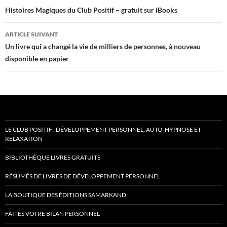
des
Histoires Magiques du Club Positif – gratuit sur iBooks
articles
ARTICLE SUIVANT
Un livre qui a changé la vie de milliers de personnes, à nouveau
disponible en papier
LE CLUB POSITIF : DÉVELOPPEMENT PERSONNEL, AUTO-HYPNOSE ET
RELAXATION
BIBLIOTHÈQUE LIVRES GRATUITS
RÉSUMÉS DE LIVRES DE DÉVELOPPEMENT PERSONNEL
LA BOUTIQUE DES ÉDITIONS SAMARKAND
FAITES VOTRE BILAN PERSONNEL