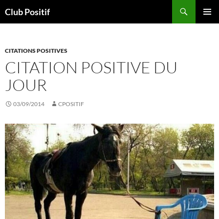
Aller
Recherche
Club Positif
au
MENU
contenu
PRINCI
CITATIONS POSITIVES
CITATION POSITIVE DU
JOUR
03/09/2014
CPOSITIF