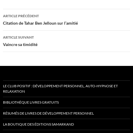
Navigation
ARTICLE PRÉCÉDENT
des
Citation de Tahar Ben Jelloun sur l’amitié
articles
ARTICLE SUIVANT
Vaincre sa timidité
LE CLUB POSITIF : DÉVELOPPEMENT PERSONNEL, AUTO-HYPNOSE ET
RELAXATION
BIBLIOTHÈQUE LIVRES GRATUITS
RÉSUMÉS DE LIVRES DE DÉVELOPPEMENT PERSONNEL
LA BOUTIQUE DES ÉDITIONS SAMARKAND