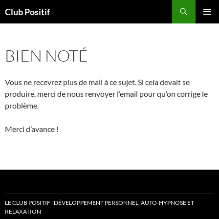
Aller
Recherche
Club Positif
au
MENU
contenu
PRINCI
BIEN NOTÉ
Vous ne recevrez plus de mail à ce sujet. Si cela devait se
produire, merci de nous renvoyer l’email pour qu’on corrige le
problème.
Merci d’avance !
LE CLUB POSITIF : DÉVELOPPEMENT PERSONNEL, AUTO-HYPNOSE ET
RELAXATION